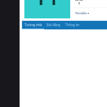
0
Tìm kiếm
Tường nhà
Bài đăng
Thông tin