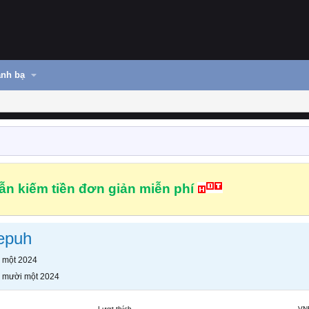
nh bạ
n kiếm tiền đơn giản miễn phí
epuh
 một 2024
 mười một 2024
Lượt thích
VN