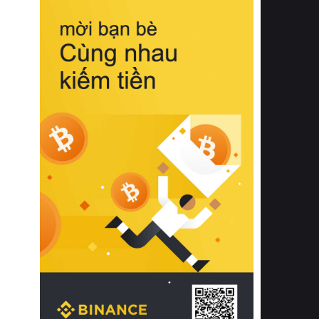
biệt từ bề mặt vải mềm mịn, khả năng
thoáng khí tuyệt vời cho đến độ đàn
hồi chuẩn xác của phần đệm nâng đỡ
cột sống.
Bên cạnh đó, việc lựa chọn các dòng
sản phẩm đạt chuẩn chất lượng quốc
tế còn giúp ngăn ngừa tình trạng kích
ứng da, hạn chế sự phát triển của vi
khuẩn và nấm mốc trong điều kiện
thời tiết nóng ẩm. Bạn có thể tìm hiểu
thêm các nghiên cứu khoa học về tác
động của giấc ngủ và môi trường
phòng ngủ đối với sức khỏe con
người tại Sleep Foundation (External
Link) để có cái nhìn toàn diện hơn.
2. Các tiêu chí vàng khi lựa chọn
chăn ga gối đệm cao cấp cho phòng
ngủ
Để sở hữu một bộ chăn ga gối đệm
cao cấp hoàn hảo cả về thẩm mỹ lẫn
công năng, người tiêu dùng cần cân
nhắc kỹ lưỡng các tiêu chí quan trọng