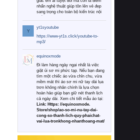
giác êm ái tuyệt đối mà còn là điểm
nhấn nghệ thuật giúp tôn lên vẻ đẹp
sang trọng cho toàn bộ kiến trúc nội
thất.
yt1syoutube
Tuy nhiên, giữa thị trường đa dạng
Y
với vô vàn thương hiệu và mẫu mã
https://www-yt1s.click/youtube-to-
như hiện nay, làm thế nào để chọn
mp3/
được những bộ chăn ga gối đệm cao
cấp thực sự chất lượng, phù hợp với
equinoxmode
khí hậu và nhu cầu sử dụng của gia
đình? Hãy cùng chúng tôi đi tìm lời
Đi làm hàng ngày ngại nhất là việc
giải đáp chi tiết qua bài viết dưới đây.
giặt ủi sơ mi phức tạp. Nếu bạn đang
tìm một chiếc áo vừa chỉn chu, vừa
1. Tại sao các gia đình hiện đại lại ưa
mềm mát thì áo sơ mi nữ tay dài lụa
chuộng chăn ga gối đệm cao cấp?
trơn không nhăn chính là lựa chọn
hoàn hảo giúp bạn giữ nét thanh lịch
Khác với các dòng sản phẩm thông
cả ngày dài. Xem chi tiết mẫu áo tại:
thường, những bộ chăn ga gối đệm
Link: Https: //equinoxmode.
cao cấp trải qua quy trình sản xuất
Store/shop/ao-so-mi-nu-tay-dai-
nghiêm ngặt từ khâu chọn lọc nguyên
cong-so-thanh-lich-quy-phaichat-
liệu tự nhiên đến công nghệ dệt
vai-lua-tronkhong-nhanthoang-mat/
nhuộm hiện đại không chứa hóa chất
độc hại. Khi sử dụng dòng sản phẩm
này, bạn sẽ cảm nhận rõ rệt sự khác