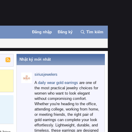
Đăng nhập
Đăng ký
Tìm kiếm
Nhật ký mới nhất
siriusjewelers
Binance
MEXC
A
daily wear gold earrings
are one of
the most practical jewelry choices for
women who want to look elegant
without compromising comfort.
Whether you're heading to the office,
attending college, working from home,
or meeting friends, the right pair of
gold earrings can complete your look
effortlessly. Lightweight, durable, and
timeless, these earrings are designed
B Token