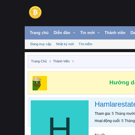
Trang chủ
Diễn đàn
Tin mới
Thành viên
Da
Đang truy cập
Nhật ký mới
Tìm kiếm
Trang Chủ
Thành Viên
Hướng dẫ
Hamlarestat
H
Tham gia
5 Tháng mười
Hoạt động cuối
5 Tháng
Bài viết