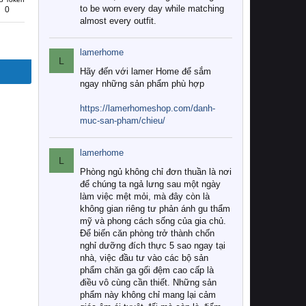
to be worn every day while matching
0
almost every outfit.
lamerhome
L
Hãy đến với lamer Home để sắm
ngay những sản phẩm phù hợp
https://lamerhomeshop.com/danh-
muc-san-pham/chieu/
lamerhome
L
Phòng ngủ không chỉ đơn thuần là nơi
để chúng ta ngả lưng sau một ngày
làm việc mệt mỏi, mà đây còn là
không gian riêng tư phản ánh gu thẩm
mỹ và phong cách sống của gia chủ.
Để biến căn phòng trở thành chốn
nghỉ dưỡng đích thực 5 sao ngay tại
nhà, việc đầu tư vào các bộ sản
phẩm chăn ga gối đệm cao cấp là
điều vô cùng cần thiết. Những sản
phẩm này không chỉ mang lại cảm