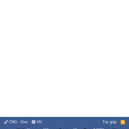
CNG - One
VN
Trợ giúp
R
S