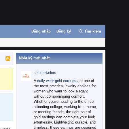
Đăng nhập
Đăng ký
Tìm kiếm
Nhật ký mới nhất
siriusjewelers
Binance
MEXC
A
daily wear gold earrings
are one of
the most practical jewelry choices for
women who want to look elegant
without compromising comfort.
Whether you're heading to the office,
attending college, working from home,
or meeting friends, the right pair of
gold earrings can complete your look
effortlessly. Lightweight, durable, and
timeless, these earrings are designed
B Token