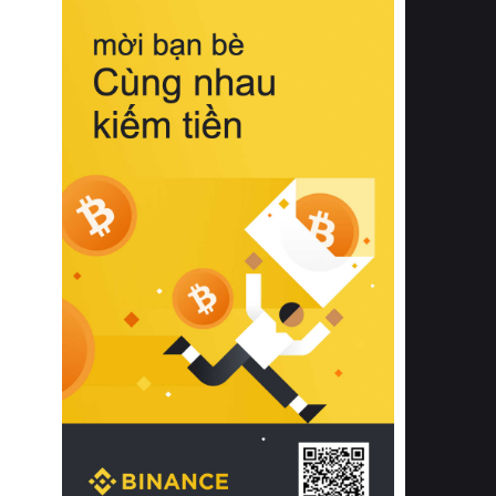
biệt từ bề mặt vải mềm mịn, khả năng
thoáng khí tuyệt vời cho đến độ đàn
hồi chuẩn xác của phần đệm nâng đỡ
cột sống.
Bên cạnh đó, việc lựa chọn các dòng
sản phẩm đạt chuẩn chất lượng quốc
tế còn giúp ngăn ngừa tình trạng kích
ứng da, hạn chế sự phát triển của vi
khuẩn và nấm mốc trong điều kiện
thời tiết nóng ẩm. Bạn có thể tìm hiểu
thêm các nghiên cứu khoa học về tác
động của giấc ngủ và môi trường
phòng ngủ đối với sức khỏe con
người tại Sleep Foundation (External
Link) để có cái nhìn toàn diện hơn.
2. Các tiêu chí vàng khi lựa chọn
chăn ga gối đệm cao cấp cho phòng
ngủ
Để sở hữu một bộ chăn ga gối đệm
cao cấp hoàn hảo cả về thẩm mỹ lẫn
công năng, người tiêu dùng cần cân
nhắc kỹ lưỡng các tiêu chí quan trọng