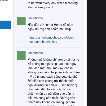
to be worn every day while matching
0
almost every outfit.
lamerhome
L
Hãy đến với lamer Home để sắm
ngay những sản phẩm phù hợp
https://lamerhomeshop.com/danh-
muc-san-pham/chieu/
lamerhome
L
Phòng ngủ không chỉ đơn thuần là nơi
để chúng ta ngả lưng sau một ngày
làm việc mệt mỏi, mà đây còn là
không gian riêng tư phản ánh gu thẩm
mỹ và phong cách sống của gia chủ.
Để biến căn phòng trở thành chốn
nghỉ dưỡng đích thực 5 sao ngay tại
nhà, việc đầu tư vào các bộ sản
phẩm chăn ga gối đệm cao cấp là
điều vô cùng cần thiết. Những sản
phẩm này không chỉ mang lại cảm