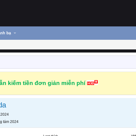
nh bạ
n kiếm tiền đơn giản miễn phí
da
 2024
g tám 2024
Lượt thích
VN