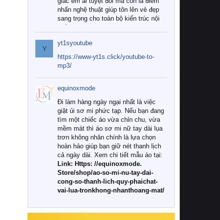
giác êm ái tuyệt đối mà còn là điểm
nhấn nghệ thuật giúp tôn lên vẻ đẹp
sang trọng cho toàn bộ kiến trúc nội
thất.
yt1syoutube
Tuy nhiên, giữa thị trường đa dạng
Y
với vô vàn thương hiệu và mẫu mã
https://www-yt1s.click/youtube-to-
như hiện nay, làm thế nào để chọn
mp3/
được những bộ chăn ga gối đệm cao
cấp thực sự chất lượng, phù hợp với
equinoxmode
khí hậu và nhu cầu sử dụng của gia
đình? Hãy cùng chúng tôi đi tìm lời
Đi làm hàng ngày ngại nhất là việc
giải đáp chi tiết qua bài viết dưới đây.
giặt ủi sơ mi phức tạp. Nếu bạn đang
tìm một chiếc áo vừa chỉn chu, vừa
1. Tại sao các gia đình hiện đại lại ưa
mềm mát thì áo sơ mi nữ tay dài lụa
chuộng chăn ga gối đệm cao cấp?
trơn không nhăn chính là lựa chọn
hoàn hảo giúp bạn giữ nét thanh lịch
Khác với các dòng sản phẩm thông
cả ngày dài. Xem chi tiết mẫu áo tại:
thường, những bộ chăn ga gối đệm
Link: Https: //equinoxmode.
cao cấp trải qua quy trình sản xuất
Store/shop/ao-so-mi-nu-tay-dai-
nghiêm ngặt từ khâu chọn lọc nguyên
cong-so-thanh-lich-quy-phaichat-
liệu tự nhiên đến công nghệ dệt
vai-lua-tronkhong-nhanthoang-mat/
nhuộm hiện đại không chứa hóa chất
độc hại. Khi sử dụng dòng sản phẩm
này, bạn sẽ cảm nhận rõ rệt sự khác