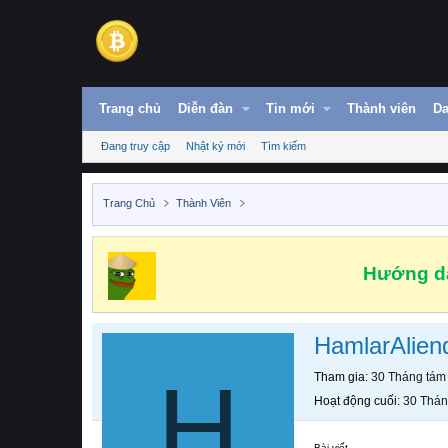
Trang chủ
Diễn đàn
Tin mới
Thành viên
Da
Đang truy cập
Nhật ký mới
Tìm kiếm
Trang Chủ
Thành Viên
Hướng dẫ
HamlarAlien
H
Tham gia
30 Tháng tám
Hoạt động cuối
30 Thán
Bài viết