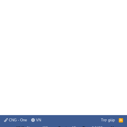
CNG - One
VN
Trợ giúp
R
S