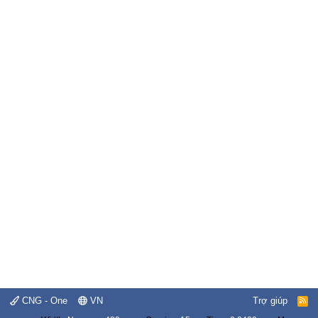
CNG - One
VN
Trợ giúp
R
S