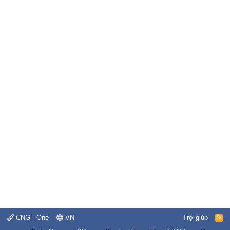
CNG - One
VN
Trợ giúp
R
S