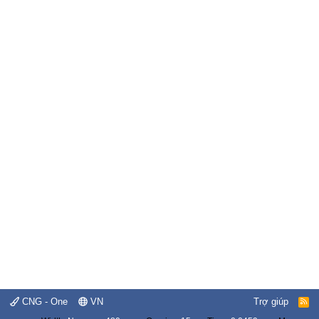
CNG - One
VN
Trợ giúp
R
S