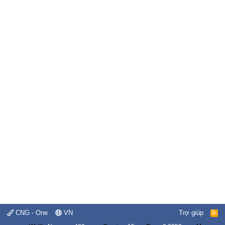
CNG - One
VN
Trợ giúp
R
S