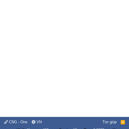
CNG - One
VN
Trợ giúp
R
S