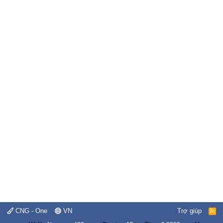
CNG - One
VN
Trợ giúp
R
S