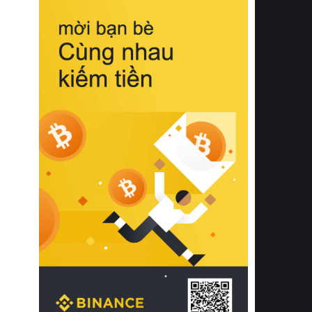
biệt từ bề mặt vải mềm mịn, khả năng
thoáng khí tuyệt vời cho đến độ đàn
hồi chuẩn xác của phần đệm nâng đỡ
cột sống.
Bên cạnh đó, việc lựa chọn các dòng
sản phẩm đạt chuẩn chất lượng quốc
tế còn giúp ngăn ngừa tình trạng kích
ứng da, hạn chế sự phát triển của vi
khuẩn và nấm mốc trong điều kiện
thời tiết nóng ẩm. Bạn có thể tìm hiểu
thêm các nghiên cứu khoa học về tác
động của giấc ngủ và môi trường
phòng ngủ đối với sức khỏe con
người tại Sleep Foundation (External
Link) để có cái nhìn toàn diện hơn.
2. Các tiêu chí vàng khi lựa chọn
chăn ga gối đệm cao cấp cho phòng
ngủ
Để sở hữu một bộ chăn ga gối đệm
cao cấp hoàn hảo cả về thẩm mỹ lẫn
công năng, người tiêu dùng cần cân
nhắc kỹ lưỡng các tiêu chí quan trọng