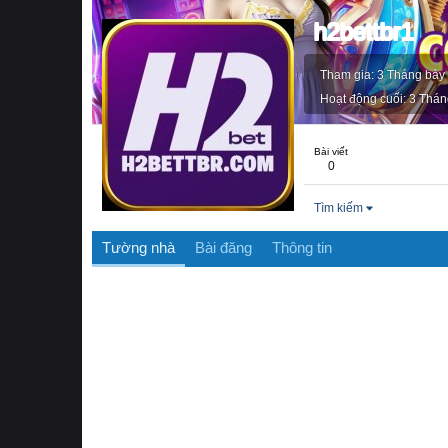
h2bettbr1
Tham gia
3 Tháng bảy
Hoạt động cuối
3 Thán
Bài viết
0
Tìm kiếm
Tường nhà
Bài đăng
Thông tin