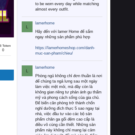
to be worn every day while matching
almost every outfit.
lamerhome
L
Hãy đến với lamer Home để sắm
ngay những sản phẩm phù hợp
B Token
https://lamerhomeshop.com/danh-
0
muc-san-pham/chieu/
lamerhome
L
Phòng ngủ không chỉ đơn thuần là nơi
để chúng ta ngả lưng sau một ngày
làm việc mệt mỏi, mà đây còn là
không gian riêng tư phản ánh gu thẩm
mỹ và phong cách sống của gia chủ.
Để biến căn phòng trở thành chốn
nghỉ dưỡng đích thực 5 sao ngay tại
nhà, việc đầu tư vào các bộ sản
phẩm chăn ga gối đệm cao cấp là
điều vô cùng cần thiết. Những sản
phẩm này không chỉ mang lại cảm