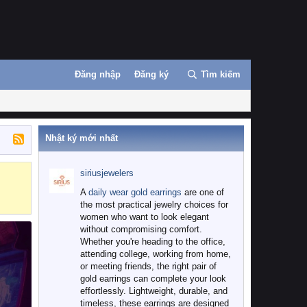
Đăng nhập
Đăng ký
Tìm kiếm
Nhật ký mới nhất
siriusjewelers
Binance
MEXC
A
daily wear gold earrings
are one of
the most practical jewelry choices for
women who want to look elegant
without compromising comfort.
Whether you're heading to the office,
attending college, working from home,
or meeting friends, the right pair of
gold earrings can complete your look
effortlessly. Lightweight, durable, and
timeless, these earrings are designed