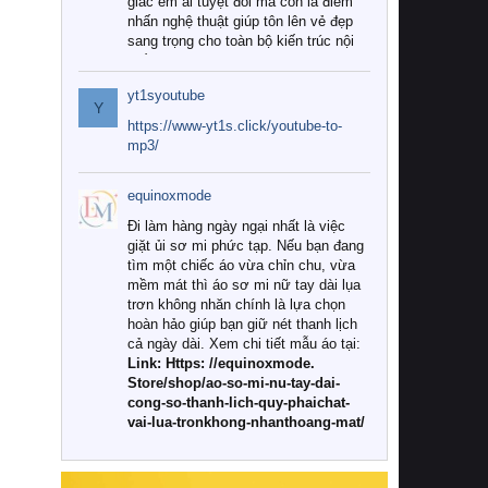
giác êm ái tuyệt đối mà còn là điểm
nhấn nghệ thuật giúp tôn lên vẻ đẹp
sang trọng cho toàn bộ kiến trúc nội
thất.
yt1syoutube
Tuy nhiên, giữa thị trường đa dạng
Y
với vô vàn thương hiệu và mẫu mã
https://www-yt1s.click/youtube-to-
như hiện nay, làm thế nào để chọn
mp3/
được những bộ chăn ga gối đệm cao
cấp thực sự chất lượng, phù hợp với
equinoxmode
khí hậu và nhu cầu sử dụng của gia
đình? Hãy cùng chúng tôi đi tìm lời
Đi làm hàng ngày ngại nhất là việc
giải đáp chi tiết qua bài viết dưới đây.
giặt ủi sơ mi phức tạp. Nếu bạn đang
tìm một chiếc áo vừa chỉn chu, vừa
1. Tại sao các gia đình hiện đại lại ưa
mềm mát thì áo sơ mi nữ tay dài lụa
chuộng chăn ga gối đệm cao cấp?
trơn không nhăn chính là lựa chọn
hoàn hảo giúp bạn giữ nét thanh lịch
Khác với các dòng sản phẩm thông
cả ngày dài. Xem chi tiết mẫu áo tại:
thường, những bộ chăn ga gối đệm
Link: Https: //equinoxmode.
cao cấp trải qua quy trình sản xuất
Store/shop/ao-so-mi-nu-tay-dai-
nghiêm ngặt từ khâu chọn lọc nguyên
cong-so-thanh-lich-quy-phaichat-
liệu tự nhiên đến công nghệ dệt
vai-lua-tronkhong-nhanthoang-mat/
nhuộm hiện đại không chứa hóa chất
độc hại. Khi sử dụng dòng sản phẩm
này, bạn sẽ cảm nhận rõ rệt sự khác