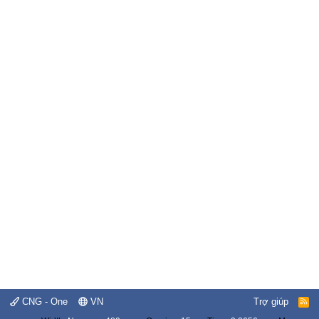
CNG - One
VN
Trợ giúp
R
S