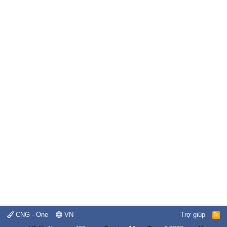
CNG - One
VN
Trợ giúp
R
S