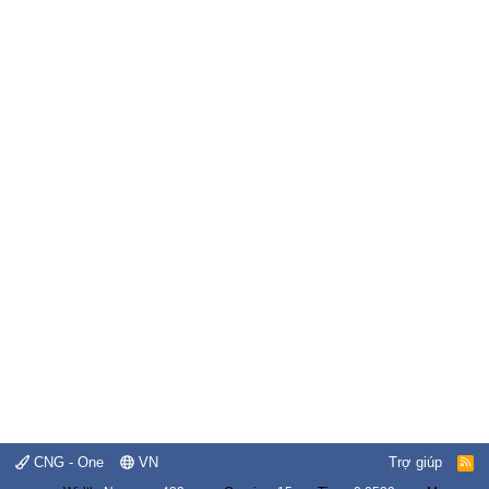
CNG - One
VN
Trợ giúp
R
S