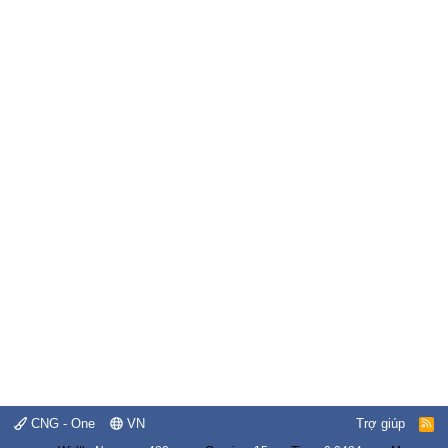
CNG - One
VN
Trợ giúp
R
S