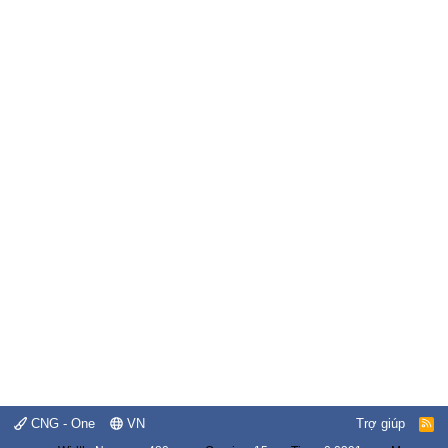
CNG - One
VN
Trợ giúp
R
S