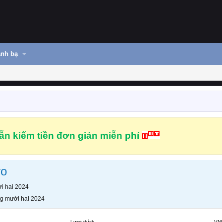
nh bạ
n kiếm tiền đơn giản miễn phí
ro
i hai 2024
g mười hai 2024
Lượt thích
VN