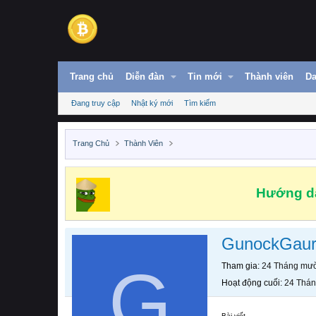
Trang chủ
Diễn đàn
Tin mới
Thành viên
Da
Đang truy cập
Nhật ký mới
Tìm kiếm
Trang Chủ
Thành Viên
Hướng dẫ
GunockGau
G
Tham gia
24 Tháng mườ
Hoạt động cuối
24 Thán
Bài viết