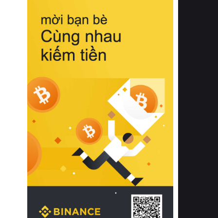
biệt từ bề mặt vải mềm mịn, khả năng
thoáng khí tuyệt vời cho đến độ đàn
hồi chuẩn xác của phần đệm nâng đỡ
cột sống.
Bên cạnh đó, việc lựa chọn các dòng
sản phẩm đạt chuẩn chất lượng quốc
tế còn giúp ngăn ngừa tình trạng kích
ứng da, hạn chế sự phát triển của vi
khuẩn và nấm mốc trong điều kiện
thời tiết nóng ẩm. Bạn có thể tìm hiểu
thêm các nghiên cứu khoa học về tác
động của giấc ngủ và môi trường
phòng ngủ đối với sức khỏe con
người tại Sleep Foundation (External
Link) để có cái nhìn toàn diện hơn.
2. Các tiêu chí vàng khi lựa chọn
chăn ga gối đệm cao cấp cho phòng
ngủ
Để sở hữu một bộ chăn ga gối đệm
cao cấp hoàn hảo cả về thẩm mỹ lẫn
công năng, người tiêu dùng cần cân
nhắc kỹ lưỡng các tiêu chí quan trọng