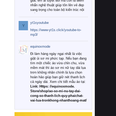
giác êm ái tuyệt đối mà còn là điểm
nhấn nghệ thuật giúp tôn lên vẻ đẹp
sang trọng cho toàn bộ kiến trúc nội
thất.
yt1syoutube
Tuy nhiên, giữa thị trường đa dạng
Y
với vô vàn thương hiệu và mẫu mã
https://www-yt1s.click/youtube-to-
như hiện nay, làm thế nào để chọn
mp3/
được những bộ chăn ga gối đệm cao
cấp thực sự chất lượng, phù hợp với
equinoxmode
khí hậu và nhu cầu sử dụng của gia
đình? Hãy cùng chúng tôi đi tìm lời
Đi làm hàng ngày ngại nhất là việc
giải đáp chi tiết qua bài viết dưới đây.
giặt ủi sơ mi phức tạp. Nếu bạn đang
tìm một chiếc áo vừa chỉn chu, vừa
1. Tại sao các gia đình hiện đại lại ưa
mềm mát thì áo sơ mi nữ tay dài lụa
chuộng chăn ga gối đệm cao cấp?
trơn không nhăn chính là lựa chọn
hoàn hảo giúp bạn giữ nét thanh lịch
Khác với các dòng sản phẩm thông
cả ngày dài. Xem chi tiết mẫu áo tại:
thường, những bộ chăn ga gối đệm
Link: Https: //equinoxmode.
cao cấp trải qua quy trình sản xuất
Store/shop/ao-so-mi-nu-tay-dai-
nghiêm ngặt từ khâu chọn lọc nguyên
cong-so-thanh-lich-quy-phaichat-
liệu tự nhiên đến công nghệ dệt
vai-lua-tronkhong-nhanthoang-mat/
nhuộm hiện đại không chứa hóa chất
độc hại. Khi sử dụng dòng sản phẩm
này, bạn sẽ cảm nhận rõ rệt sự khác