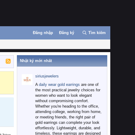
Đăng nhập
Đăng ký
Tìm kiếm
Nhật ký mới nhất
siriusjewelers
Binance
MEXC
A
daily wear gold earrings
are one of
the most practical jewelry choices for
women who want to look elegant
without compromising comfort.
Whether you're heading to the office,
attending college, working from home,
or meeting friends, the right pair of
gold earrings can complete your look
effortlessly. Lightweight, durable, and
timeless, these earrings are designed
B Token