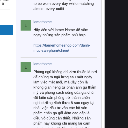
to be worn every day while matching
0
almost every outfit.
lamerhome
L
Hãy đến với lamer Home để sắm
ngay những sản phẩm phù hợp
https://lamerhomeshop.com/danh-
muc-san-pham/chieu/
lamerhome
L
Phòng ngủ không chỉ đơn thuần là nơi
để chúng ta ngả lưng sau một ngày
làm việc mệt mỏi, mà đây còn là
không gian riêng tư phản ánh gu thẩm
mỹ và phong cách sống của gia chủ.
Để biến căn phòng trở thành chốn
nghỉ dưỡng đích thực 5 sao ngay tại
nhà, việc đầu tư vào các bộ sản
phẩm chăn ga gối đệm cao cấp là
điều vô cùng cần thiết. Những sản
phẩm này không chỉ mang lại cảm