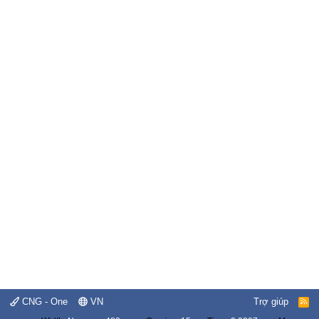
CNG - One
VN
Trợ giúp
R
S