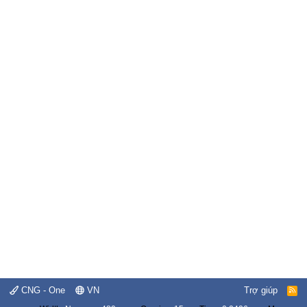
CNG - One
VN
Trợ giúp
R
S