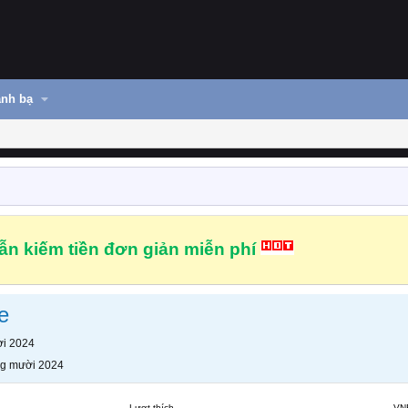
nh bạ
n kiếm tiền đơn giản miễn phí
e
i 2024
g mười 2024
Lượt thích
VN