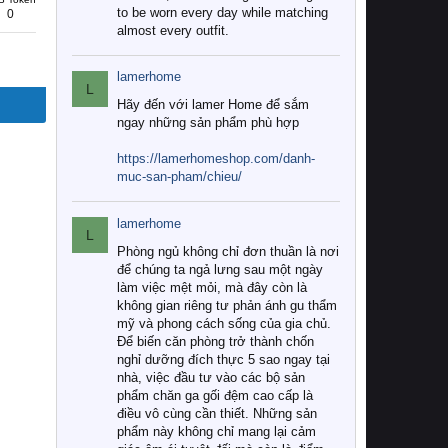
to be worn every day while matching
0
almost every outfit.
lamerhome
L
Hãy đến với lamer Home để sắm
ngay những sản phẩm phù hợp
https://lamerhomeshop.com/danh-
muc-san-pham/chieu/
lamerhome
L
Phòng ngủ không chỉ đơn thuần là nơi
để chúng ta ngả lưng sau một ngày
làm việc mệt mỏi, mà đây còn là
không gian riêng tư phản ánh gu thẩm
mỹ và phong cách sống của gia chủ.
Để biến căn phòng trở thành chốn
nghỉ dưỡng đích thực 5 sao ngay tại
nhà, việc đầu tư vào các bộ sản
phẩm chăn ga gối đệm cao cấp là
điều vô cùng cần thiết. Những sản
phẩm này không chỉ mang lại cảm