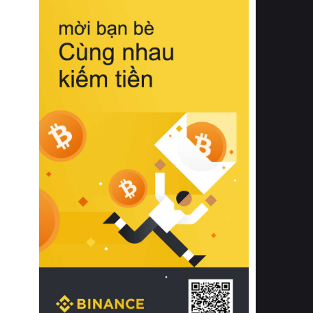
biệt từ bề mặt vải mềm mịn, khả năng
thoáng khí tuyệt vời cho đến độ đàn
hồi chuẩn xác của phần đệm nâng đỡ
cột sống.
Bên cạnh đó, việc lựa chọn các dòng
sản phẩm đạt chuẩn chất lượng quốc
tế còn giúp ngăn ngừa tình trạng kích
ứng da, hạn chế sự phát triển của vi
khuẩn và nấm mốc trong điều kiện
thời tiết nóng ẩm. Bạn có thể tìm hiểu
thêm các nghiên cứu khoa học về tác
động của giấc ngủ và môi trường
phòng ngủ đối với sức khỏe con
người tại Sleep Foundation (External
Link) để có cái nhìn toàn diện hơn.
2. Các tiêu chí vàng khi lựa chọn
chăn ga gối đệm cao cấp cho phòng
ngủ
Để sở hữu một bộ chăn ga gối đệm
cao cấp hoàn hảo cả về thẩm mỹ lẫn
công năng, người tiêu dùng cần cân
nhắc kỹ lưỡng các tiêu chí quan trọng