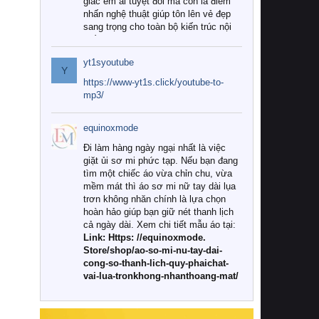
giác êm ái tuyệt đối mà còn là điểm
nhấn nghệ thuật giúp tôn lên vẻ đẹp
sang trọng cho toàn bộ kiến trúc nội
thất.
yt1syoutube
Tuy nhiên, giữa thị trường đa dạng
Y
với vô vàn thương hiệu và mẫu mã
https://www-yt1s.click/youtube-to-
như hiện nay, làm thế nào để chọn
mp3/
được những bộ chăn ga gối đệm cao
cấp thực sự chất lượng, phù hợp với
equinoxmode
khí hậu và nhu cầu sử dụng của gia
đình? Hãy cùng chúng tôi đi tìm lời
Đi làm hàng ngày ngại nhất là việc
giải đáp chi tiết qua bài viết dưới đây.
giặt ủi sơ mi phức tạp. Nếu bạn đang
tìm một chiếc áo vừa chỉn chu, vừa
1. Tại sao các gia đình hiện đại lại ưa
mềm mát thì áo sơ mi nữ tay dài lụa
chuộng chăn ga gối đệm cao cấp?
trơn không nhăn chính là lựa chọn
hoàn hảo giúp bạn giữ nét thanh lịch
Khác với các dòng sản phẩm thông
cả ngày dài. Xem chi tiết mẫu áo tại:
thường, những bộ chăn ga gối đệm
Link: Https: //equinoxmode.
cao cấp trải qua quy trình sản xuất
Store/shop/ao-so-mi-nu-tay-dai-
nghiêm ngặt từ khâu chọn lọc nguyên
cong-so-thanh-lich-quy-phaichat-
liệu tự nhiên đến công nghệ dệt
vai-lua-tronkhong-nhanthoang-mat/
nhuộm hiện đại không chứa hóa chất
độc hại. Khi sử dụng dòng sản phẩm
này, bạn sẽ cảm nhận rõ rệt sự khác