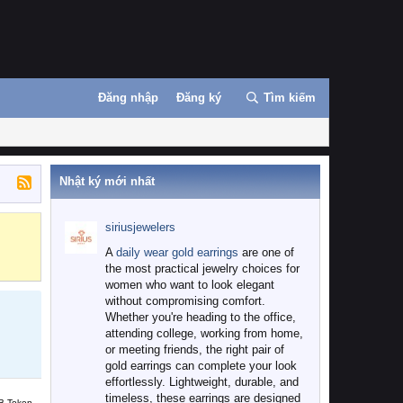
Đăng nhập
Đăng ký
Tìm kiếm
Nhật ký mới nhất
siriusjewelers
Binance
MEXC
A
daily wear gold earrings
are one of
the most practical jewelry choices for
women who want to look elegant
without compromising comfort.
Whether you're heading to the office,
attending college, working from home,
or meeting friends, the right pair of
gold earrings can complete your look
effortlessly. Lightweight, durable, and
timeless, these earrings are designed
B Token