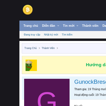
Trang chủ
Diễn đàn
Tin mới
Thành viên
Da
Đang truy cập
Nhật ký mới
Tìm kiếm
Trang Chủ
Thành Viên
Hướng dẫ
GunockBres
G
Tham gia
19 Tháng mườ
Hoạt động cuối
19 Thán
Bài viết