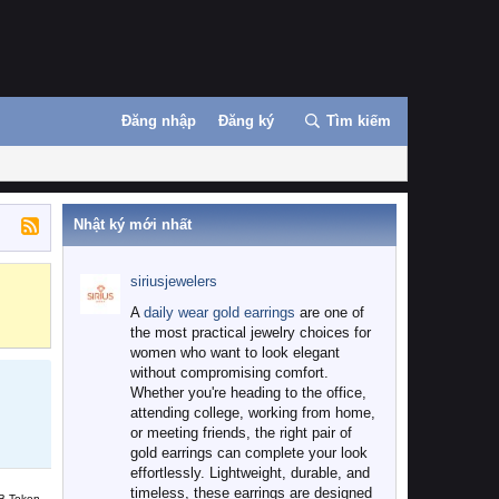
Đăng nhập
Đăng ký
Tìm kiếm
Nhật ký mới nhất
siriusjewelers
Binance
MEXC
A
daily wear gold earrings
are one of
the most practical jewelry choices for
women who want to look elegant
without compromising comfort.
Whether you're heading to the office,
attending college, working from home,
or meeting friends, the right pair of
gold earrings can complete your look
effortlessly. Lightweight, durable, and
timeless, these earrings are designed
B Token