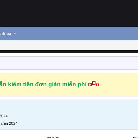
nh bạ
n kiếm tiền đơn giản miễn phí
 2024
 chín 2024
Lượt thích
VN