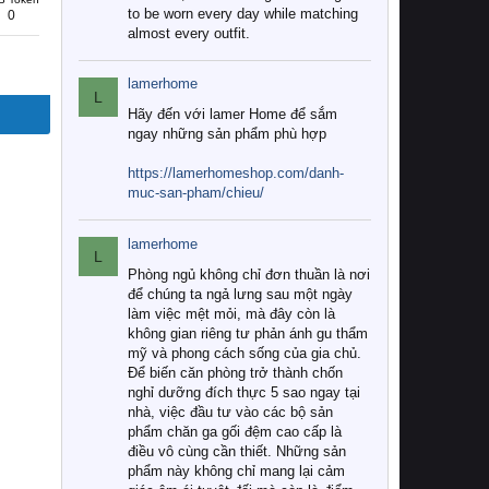
to be worn every day while matching
0
almost every outfit.
lamerhome
L
Hãy đến với lamer Home để sắm
ngay những sản phẩm phù hợp
https://lamerhomeshop.com/danh-
muc-san-pham/chieu/
lamerhome
L
Phòng ngủ không chỉ đơn thuần là nơi
để chúng ta ngả lưng sau một ngày
làm việc mệt mỏi, mà đây còn là
không gian riêng tư phản ánh gu thẩm
mỹ và phong cách sống của gia chủ.
Để biến căn phòng trở thành chốn
nghỉ dưỡng đích thực 5 sao ngay tại
nhà, việc đầu tư vào các bộ sản
phẩm chăn ga gối đệm cao cấp là
điều vô cùng cần thiết. Những sản
phẩm này không chỉ mang lại cảm