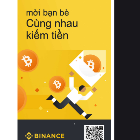
biệt từ bề mặt vải mềm mịn, khả năng
thoáng khí tuyệt vời cho đến độ đàn
hồi chuẩn xác của phần đệm nâng đỡ
cột sống.
Bên cạnh đó, việc lựa chọn các dòng
sản phẩm đạt chuẩn chất lượng quốc
tế còn giúp ngăn ngừa tình trạng kích
ứng da, hạn chế sự phát triển của vi
khuẩn và nấm mốc trong điều kiện
thời tiết nóng ẩm. Bạn có thể tìm hiểu
thêm các nghiên cứu khoa học về tác
động của giấc ngủ và môi trường
phòng ngủ đối với sức khỏe con
người tại Sleep Foundation (External
Link) để có cái nhìn toàn diện hơn.
2. Các tiêu chí vàng khi lựa chọn
chăn ga gối đệm cao cấp cho phòng
ngủ
Để sở hữu một bộ chăn ga gối đệm
cao cấp hoàn hảo cả về thẩm mỹ lẫn
công năng, người tiêu dùng cần cân
nhắc kỹ lưỡng các tiêu chí quan trọng