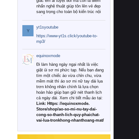
giác êm ái tuyệt đối mà còn là điểm
nhấn nghệ thuật giúp tôn lên vẻ đẹp
sang trọng cho toàn bộ kiến trúc nội
thất.
yt1syoutube
Tuy nhiên, giữa thị trường đa dạng
Y
với vô vàn thương hiệu và mẫu mã
https://www-yt1s.click/youtube-to-
như hiện nay, làm thế nào để chọn
mp3/
được những bộ chăn ga gối đệm cao
cấp thực sự chất lượng, phù hợp với
equinoxmode
khí hậu và nhu cầu sử dụng của gia
đình? Hãy cùng chúng tôi đi tìm lời
Đi làm hàng ngày ngại nhất là việc
giải đáp chi tiết qua bài viết dưới đây.
giặt ủi sơ mi phức tạp. Nếu bạn đang
tìm một chiếc áo vừa chỉn chu, vừa
1. Tại sao các gia đình hiện đại lại ưa
mềm mát thì áo sơ mi nữ tay dài lụa
chuộng chăn ga gối đệm cao cấp?
trơn không nhăn chính là lựa chọn
hoàn hảo giúp bạn giữ nét thanh lịch
Khác với các dòng sản phẩm thông
cả ngày dài. Xem chi tiết mẫu áo tại:
thường, những bộ chăn ga gối đệm
Link: Https: //equinoxmode.
cao cấp trải qua quy trình sản xuất
Store/shop/ao-so-mi-nu-tay-dai-
nghiêm ngặt từ khâu chọn lọc nguyên
cong-so-thanh-lich-quy-phaichat-
liệu tự nhiên đến công nghệ dệt
vai-lua-tronkhong-nhanthoang-mat/
nhuộm hiện đại không chứa hóa chất
độc hại. Khi sử dụng dòng sản phẩm
này, bạn sẽ cảm nhận rõ rệt sự khác