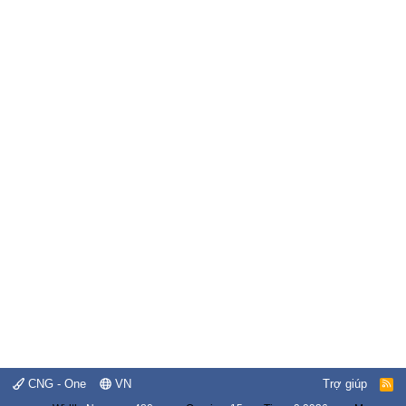
CNG - One
VN
Trợ giúp
R
S