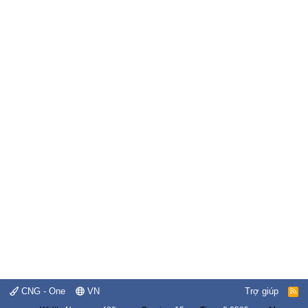
CNG - One
VN
Trợ giúp
R
S