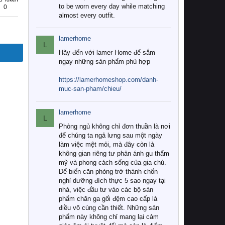
to be worn every day while matching
0
almost every outfit.
lamerhome
L
Hãy đến với lamer Home để sắm
ngay những sản phẩm phù hợp
https://lamerhomeshop.com/danh-
muc-san-pham/chieu/
lamerhome
L
Phòng ngủ không chỉ đơn thuần là nơi
để chúng ta ngả lưng sau một ngày
làm việc mệt mỏi, mà đây còn là
không gian riêng tư phản ánh gu thẩm
mỹ và phong cách sống của gia chủ.
Để biến căn phòng trở thành chốn
nghỉ dưỡng đích thực 5 sao ngay tại
nhà, việc đầu tư vào các bộ sản
phẩm chăn ga gối đệm cao cấp là
điều vô cùng cần thiết. Những sản
phẩm này không chỉ mang lại cảm