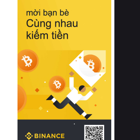
biệt từ bề mặt vải mềm mịn, khả năng
thoáng khí tuyệt vời cho đến độ đàn
hồi chuẩn xác của phần đệm nâng đỡ
cột sống.
Bên cạnh đó, việc lựa chọn các dòng
sản phẩm đạt chuẩn chất lượng quốc
tế còn giúp ngăn ngừa tình trạng kích
ứng da, hạn chế sự phát triển của vi
khuẩn và nấm mốc trong điều kiện
thời tiết nóng ẩm. Bạn có thể tìm hiểu
thêm các nghiên cứu khoa học về tác
động của giấc ngủ và môi trường
phòng ngủ đối với sức khỏe con
người tại Sleep Foundation (External
Link) để có cái nhìn toàn diện hơn.
2. Các tiêu chí vàng khi lựa chọn
chăn ga gối đệm cao cấp cho phòng
ngủ
Để sở hữu một bộ chăn ga gối đệm
cao cấp hoàn hảo cả về thẩm mỹ lẫn
công năng, người tiêu dùng cần cân
nhắc kỹ lưỡng các tiêu chí quan trọng