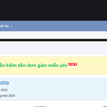
nh bạ
n kiếm tiền đơn giản miễn phí
seta
n 2024
g chín 2024
Lượt thích
VN