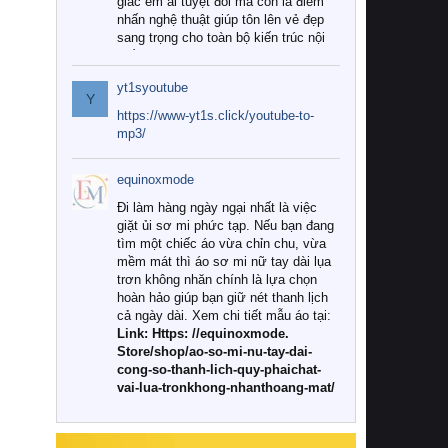
giác êm ái tuyệt đối mà còn là điểm
nhấn nghệ thuật giúp tôn lên vẻ đẹp
sang trọng cho toàn bộ kiến trúc nội
thất.
yt1syoutube
Tuy nhiên, giữa thị trường đa dạng
Y
với vô vàn thương hiệu và mẫu mã
https://www-yt1s.click/youtube-to-
như hiện nay, làm thế nào để chọn
mp3/
được những bộ chăn ga gối đệm cao
cấp thực sự chất lượng, phù hợp với
equinoxmode
khí hậu và nhu cầu sử dụng của gia
đình? Hãy cùng chúng tôi đi tìm lời
Đi làm hàng ngày ngại nhất là việc
giải đáp chi tiết qua bài viết dưới đây.
giặt ủi sơ mi phức tạp. Nếu bạn đang
tìm một chiếc áo vừa chỉn chu, vừa
1. Tại sao các gia đình hiện đại lại ưa
mềm mát thì áo sơ mi nữ tay dài lụa
chuộng chăn ga gối đệm cao cấp?
trơn không nhăn chính là lựa chọn
hoàn hảo giúp bạn giữ nét thanh lịch
Khác với các dòng sản phẩm thông
cả ngày dài. Xem chi tiết mẫu áo tại:
thường, những bộ chăn ga gối đệm
Link: Https: //equinoxmode.
cao cấp trải qua quy trình sản xuất
Store/shop/ao-so-mi-nu-tay-dai-
nghiêm ngặt từ khâu chọn lọc nguyên
cong-so-thanh-lich-quy-phaichat-
liệu tự nhiên đến công nghệ dệt
vai-lua-tronkhong-nhanthoang-mat/
nhuộm hiện đại không chứa hóa chất
độc hại. Khi sử dụng dòng sản phẩm
này, bạn sẽ cảm nhận rõ rệt sự khác