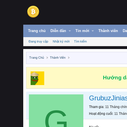
Trang chủ
Diễn đàn
Tin mới
Thành viên
Da
Đang truy cập
Nhật ký mới
Tìm kiếm
Trang Chủ
Thành Viên
Hướng dẫ
GrubuzJinia
G
Tham gia
11 Tháng chí
Hoạt động cuối
11 Thán
Bài viết