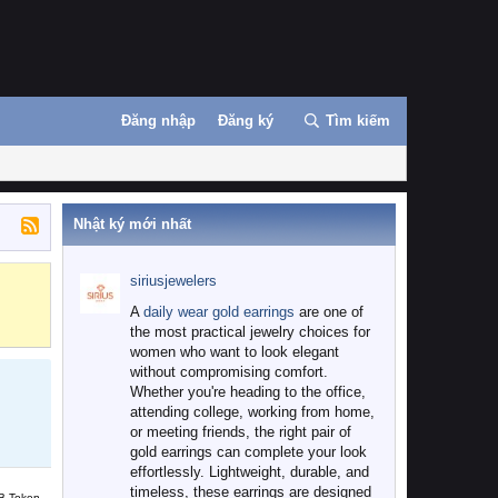
Đăng nhập
Đăng ký
Tìm kiếm
Nhật ký mới nhất
siriusjewelers
Binance
MEXC
A
daily wear gold earrings
are one of
the most practical jewelry choices for
women who want to look elegant
without compromising comfort.
Whether you're heading to the office,
attending college, working from home,
or meeting friends, the right pair of
gold earrings can complete your look
effortlessly. Lightweight, durable, and
timeless, these earrings are designed
B Token