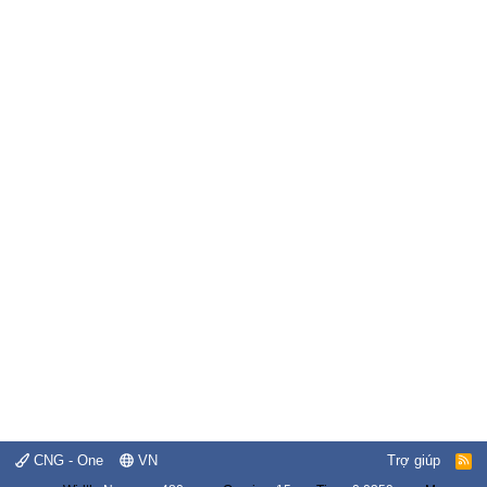
CNG - One
VN
Trợ giúp
R
S