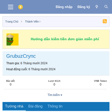
Đăng nhập
Đăng ký
Trang Chủ
Thành Viên
Hướng dẫn kiếm tiền đơn giản miễn phí
GrubuzCrync
Tham gia
6 Tháng mười 2024
Hoạt động cuối
6 Tháng mười 2024
Bài viết
Lượt thích
VNB Token
0
0
0
Tìm kiếm
Tường nhà
Bài đăng
Thông tin