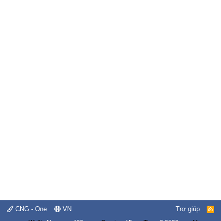
CNG - One
VN
Trợ giúp
R
S