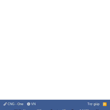
CNG - One
VN
Trợ giúp
R
S