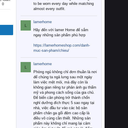
to be worn every day while matching
0
almost every outfit.
lamerhome
L
Hãy đến với lamer Home để sắm
ngay những sản phẩm phù hợp
https://lamerhomeshop.com/danh-
muc-san-pham/chieu/
lamerhome
L
Phòng ngủ không chỉ đơn thuần là nơi
để chúng ta ngả lưng sau một ngày
làm việc mệt mỏi, mà đây còn là
không gian riêng tư phản ánh gu thẩm
mỹ và phong cách sống của gia chủ.
Để biến căn phòng trở thành chốn
nghỉ dưỡng đích thực 5 sao ngay tại
nhà, việc đầu tư vào các bộ sản
phẩm chăn ga gối đệm cao cấp là
điều vô cùng cần thiết. Những sản
phẩm này không chỉ mang lại cảm