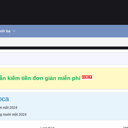
nh bạ
n kiếm tiền đơn giản miễn phí
oca
i một 2024
g mười một 2024
Lượt thích
VN