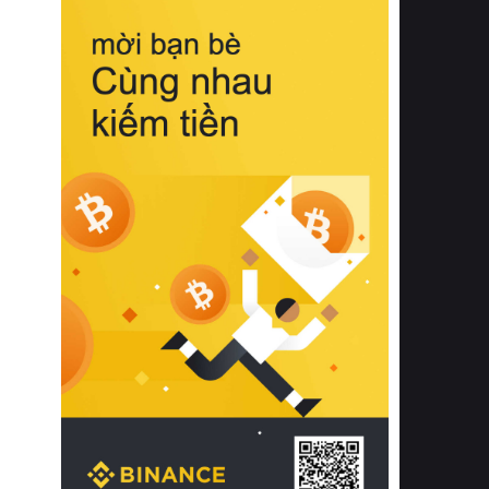
biệt từ bề mặt vải mềm mịn, khả năng
thoáng khí tuyệt vời cho đến độ đàn
hồi chuẩn xác của phần đệm nâng đỡ
cột sống.
Bên cạnh đó, việc lựa chọn các dòng
sản phẩm đạt chuẩn chất lượng quốc
tế còn giúp ngăn ngừa tình trạng kích
ứng da, hạn chế sự phát triển của vi
khuẩn và nấm mốc trong điều kiện
thời tiết nóng ẩm. Bạn có thể tìm hiểu
thêm các nghiên cứu khoa học về tác
động của giấc ngủ và môi trường
phòng ngủ đối với sức khỏe con
người tại Sleep Foundation (External
Link) để có cái nhìn toàn diện hơn.
2. Các tiêu chí vàng khi lựa chọn
chăn ga gối đệm cao cấp cho phòng
ngủ
Để sở hữu một bộ chăn ga gối đệm
cao cấp hoàn hảo cả về thẩm mỹ lẫn
công năng, người tiêu dùng cần cân
nhắc kỹ lưỡng các tiêu chí quan trọng