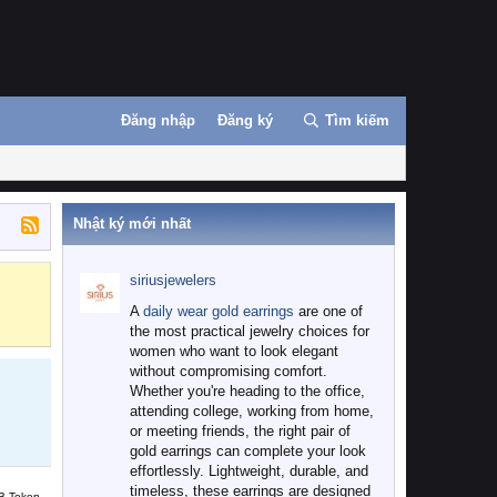
Đăng nhập
Đăng ký
Tìm kiếm
Nhật ký mới nhất
siriusjewelers
Binance
MEXC
A
daily wear gold earrings
are one of
the most practical jewelry choices for
women who want to look elegant
without compromising comfort.
Whether you're heading to the office,
attending college, working from home,
or meeting friends, the right pair of
gold earrings can complete your look
effortlessly. Lightweight, durable, and
timeless, these earrings are designed
B Token