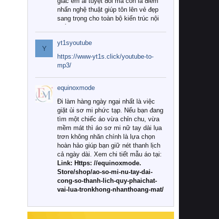
giác êm ái tuyệt đối mà còn là điểm
nhấn nghệ thuật giúp tôn lên vẻ đẹp
sang trọng cho toàn bộ kiến trúc nội
thất.
yt1syoutube
Tuy nhiên, giữa thị trường đa dạng
Y
với vô vàn thương hiệu và mẫu mã
https://www-yt1s.click/youtube-to-
như hiện nay, làm thế nào để chọn
mp3/
được những bộ chăn ga gối đệm cao
cấp thực sự chất lượng, phù hợp với
equinoxmode
khí hậu và nhu cầu sử dụng của gia
đình? Hãy cùng chúng tôi đi tìm lời
Đi làm hàng ngày ngại nhất là việc
giải đáp chi tiết qua bài viết dưới đây.
giặt ủi sơ mi phức tạp. Nếu bạn đang
tìm một chiếc áo vừa chỉn chu, vừa
1. Tại sao các gia đình hiện đại lại ưa
mềm mát thì áo sơ mi nữ tay dài lụa
chuộng chăn ga gối đệm cao cấp?
trơn không nhăn chính là lựa chọn
hoàn hảo giúp bạn giữ nét thanh lịch
Khác với các dòng sản phẩm thông
cả ngày dài. Xem chi tiết mẫu áo tại:
thường, những bộ chăn ga gối đệm
Link: Https: //equinoxmode.
cao cấp trải qua quy trình sản xuất
Store/shop/ao-so-mi-nu-tay-dai-
nghiêm ngặt từ khâu chọn lọc nguyên
cong-so-thanh-lich-quy-phaichat-
liệu tự nhiên đến công nghệ dệt
vai-lua-tronkhong-nhanthoang-mat/
nhuộm hiện đại không chứa hóa chất
độc hại. Khi sử dụng dòng sản phẩm
này, bạn sẽ cảm nhận rõ rệt sự khác