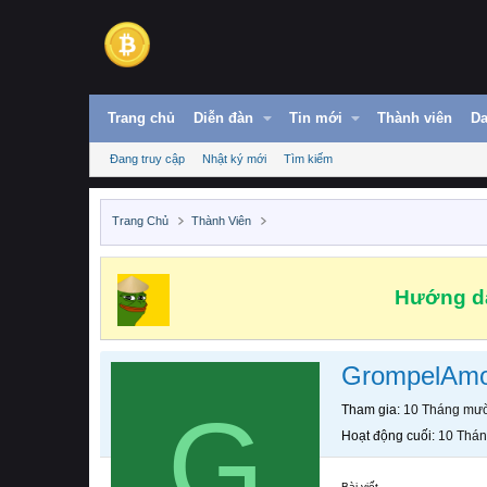
Trang chủ
Diễn đàn
Tin mới
Thành viên
Da
Đang truy cập
Nhật ký mới
Tìm kiếm
Trang Chủ
Thành Viên
Hướng dẫ
GrompelAm
G
Tham gia
10 Tháng mườ
Hoạt động cuối
10 Thán
Bài viết