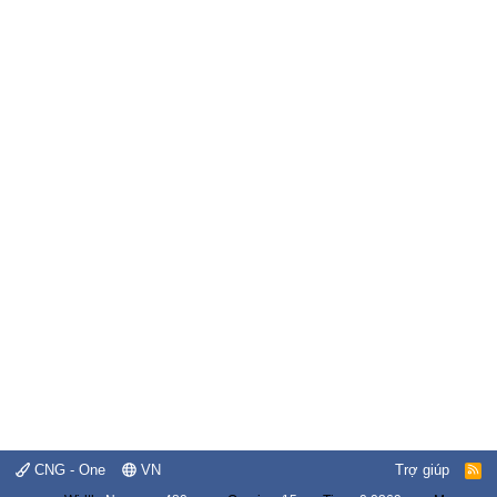
CNG - One
VN
Trợ giúp
R
S