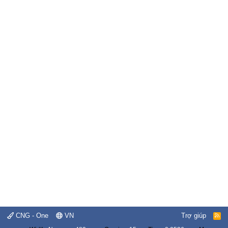
CNG - One
VN
Trợ giúp
R
S