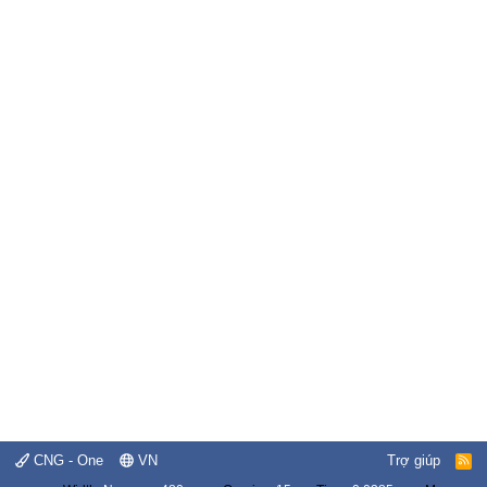
CNG - One
VN
Trợ giúp
R
S