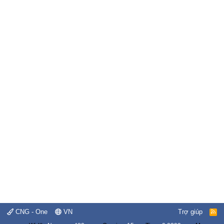
CNG - One
VN
Trợ giúp
R
S