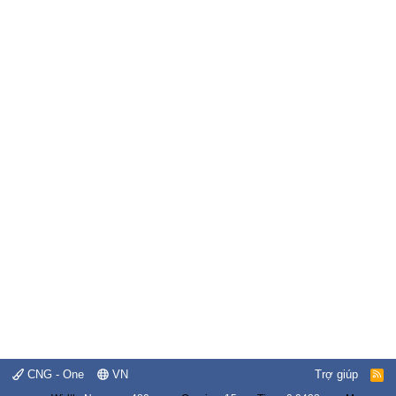
CNG - One
VN
Trợ giúp
R
S