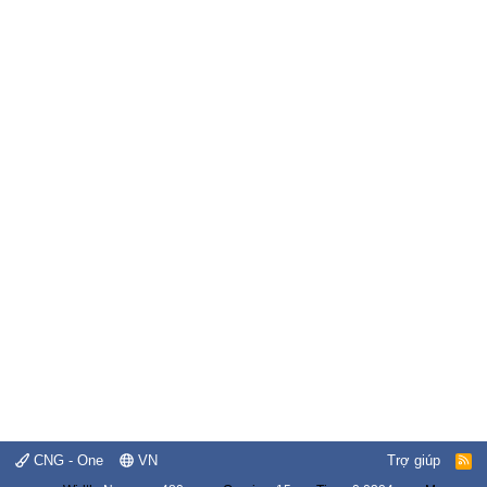
CNG - One
VN
Trợ giúp
R
S