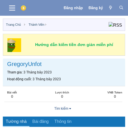
Đăng nhập
Đăng ký
Trang Chủ
Thành Viên
Hướng dẫn kiếm tiền đơn giản miễn phí
GregoryUnfot
Tham gia
3 Tháng bảy 2023
Hoạt động cuối
3 Tháng bảy 2023
Bài viết
Lượt thích
VNB Token
0
0
0
Tìm kiếm
Tường nhà
Bài đăng
Thông tin