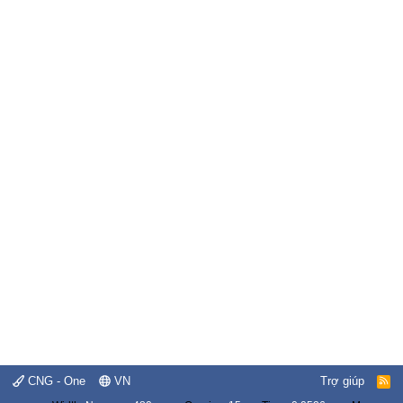
CNG - One
VN
Trợ giúp
R
S