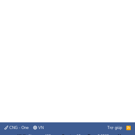
CNG - One
VN
Trợ giúp
R
S