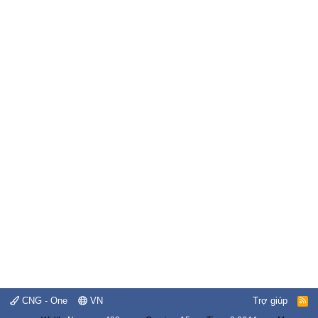
CNG - One
VN
Trợ giúp
R
S