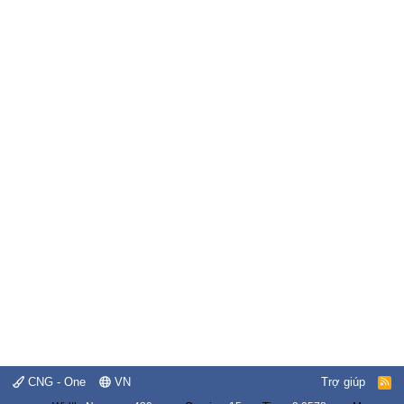
CNG - One
VN
Trợ giúp
R
S