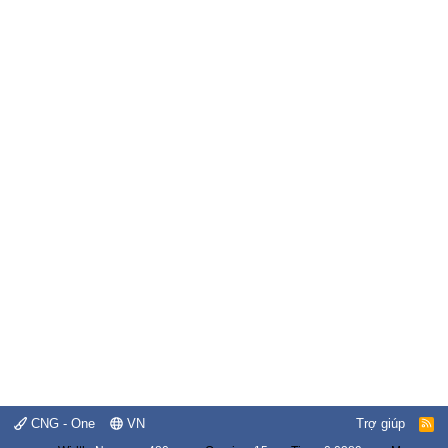
CNG - One
VN
Trợ giúp
R
S