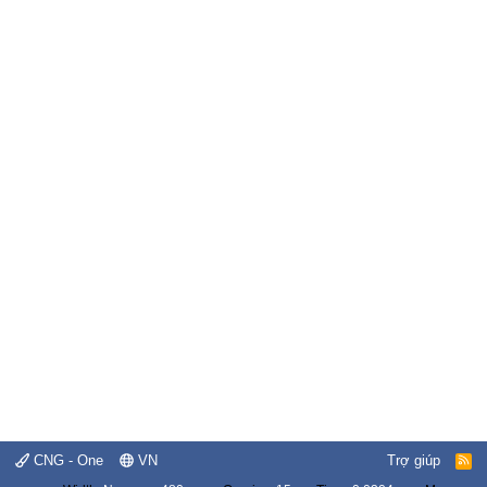
CNG - One
VN
Trợ giúp
R
S