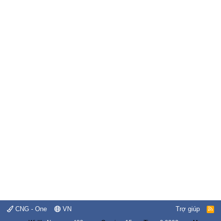
CNG - One
VN
Trợ giúp
R
S