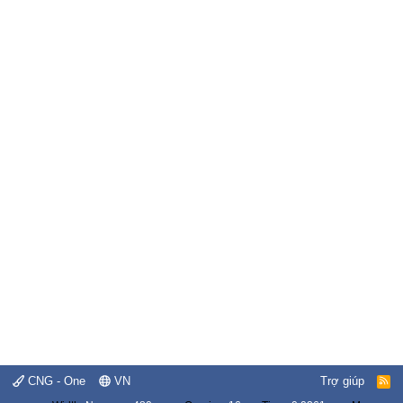
CNG - One
VN
Trợ giúp
R
S