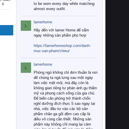
to be worn every day while matching
0
almost every outfit.
lamerhome
L
Hãy đến với lamer Home để sắm
ngay những sản phẩm phù hợp
https://lamerhomeshop.com/danh-
muc-san-pham/chieu/
lamerhome
L
Phòng ngủ không chỉ đơn thuần là nơi
để chúng ta ngả lưng sau một ngày
làm việc mệt mỏi, mà đây còn là
không gian riêng tư phản ánh gu thẩm
mỹ và phong cách sống của gia chủ.
Để biến căn phòng trở thành chốn
nghỉ dưỡng đích thực 5 sao ngay tại
nhà, việc đầu tư vào các bộ sản
phẩm chăn ga gối đệm cao cấp là
điều vô cùng cần thiết. Những sản
phẩm này không chỉ mang lại cảm