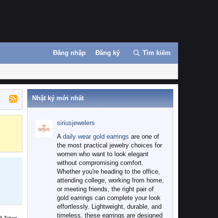
Đăng nhập
Đăng ký
Tìm kiếm
Nhật ký mới nhất
siriusjewelers
Binance
MEXC
A
daily wear gold earrings
are one of
the most practical jewelry choices for
women who want to look elegant
without compromising comfort.
Whether you're heading to the office,
attending college, working from home,
or meeting friends, the right pair of
gold earrings can complete your look
effortlessly. Lightweight, durable, and
timeless, these earrings are designed
B Token