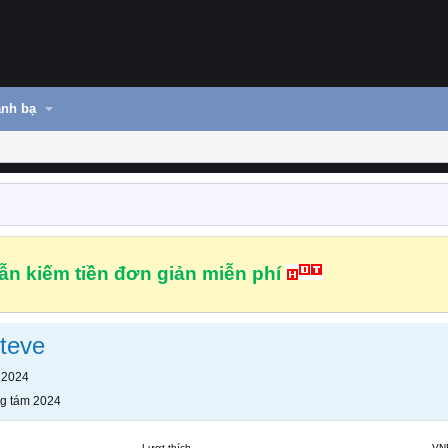
nh bạ
n kiếm tiền đơn giản miễn phí
teve
 2024
g tám 2024
Lượt thích
VN