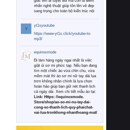
giác êm ái tuyệt đối mà còn là điểm
nhấn nghệ thuật giúp tôn lên vẻ đẹp
sang trọng cho toàn bộ kiến trúc nội
thất.
yt1syoutube
Tuy nhiên, giữa thị trường đa dạng
Y
với vô vàn thương hiệu và mẫu mã
https://www-yt1s.click/youtube-to-
như hiện nay, làm thế nào để chọn
mp3/
được những bộ chăn ga gối đệm cao
cấp thực sự chất lượng, phù hợp với
equinoxmode
khí hậu và nhu cầu sử dụng của gia
đình? Hãy cùng chúng tôi đi tìm lời
Đi làm hàng ngày ngại nhất là việc
giải đáp chi tiết qua bài viết dưới đây.
giặt ủi sơ mi phức tạp. Nếu bạn đang
tìm một chiếc áo vừa chỉn chu, vừa
1. Tại sao các gia đình hiện đại lại ưa
mềm mát thì áo sơ mi nữ tay dài lụa
chuộng chăn ga gối đệm cao cấp?
trơn không nhăn chính là lựa chọn
hoàn hảo giúp bạn giữ nét thanh lịch
Khác với các dòng sản phẩm thông
cả ngày dài. Xem chi tiết mẫu áo tại:
thường, những bộ chăn ga gối đệm
Link: Https: //equinoxmode.
cao cấp trải qua quy trình sản xuất
Store/shop/ao-so-mi-nu-tay-dai-
nghiêm ngặt từ khâu chọn lọc nguyên
cong-so-thanh-lich-quy-phaichat-
liệu tự nhiên đến công nghệ dệt
vai-lua-tronkhong-nhanthoang-mat/
nhuộm hiện đại không chứa hóa chất
độc hại. Khi sử dụng dòng sản phẩm
này, bạn sẽ cảm nhận rõ rệt sự khác