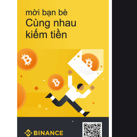
biệt từ bề mặt vải mềm mịn, khả năng
thoáng khí tuyệt vời cho đến độ đàn
hồi chuẩn xác của phần đệm nâng đỡ
cột sống.
Bên cạnh đó, việc lựa chọn các dòng
sản phẩm đạt chuẩn chất lượng quốc
tế còn giúp ngăn ngừa tình trạng kích
ứng da, hạn chế sự phát triển của vi
khuẩn và nấm mốc trong điều kiện
thời tiết nóng ẩm. Bạn có thể tìm hiểu
thêm các nghiên cứu khoa học về tác
động của giấc ngủ và môi trường
phòng ngủ đối với sức khỏe con
người tại Sleep Foundation (External
Link) để có cái nhìn toàn diện hơn.
2. Các tiêu chí vàng khi lựa chọn
chăn ga gối đệm cao cấp cho phòng
ngủ
Để sở hữu một bộ chăn ga gối đệm
cao cấp hoàn hảo cả về thẩm mỹ lẫn
công năng, người tiêu dùng cần cân
nhắc kỹ lưỡng các tiêu chí quan trọng