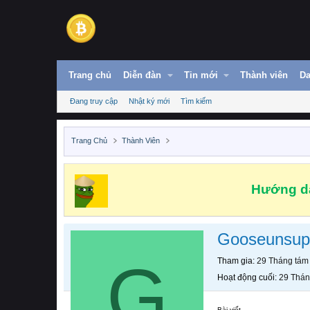
Trang chủ
Diễn đàn
Tin mới
Thành viên
Da
Đang truy cập
Nhật ký mới
Tìm kiếm
Trang Chủ
Thành Viên
Hướng dẫ
Gooseunsup
G
Tham gia
29 Tháng tám
Hoạt động cuối
29 Thán
Bài viết