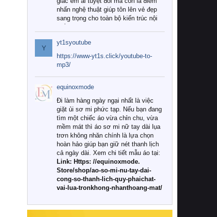
giác êm ái tuyệt đối mà còn là điểm
nhấn nghệ thuật giúp tôn lên vẻ đẹp
sang trọng cho toàn bộ kiến trúc nội
thất.
yt1syoutube
Tuy nhiên, giữa thị trường đa dạng
Y
với vô vàn thương hiệu và mẫu mã
https://www-yt1s.click/youtube-to-
như hiện nay, làm thế nào để chọn
mp3/
được những bộ chăn ga gối đệm cao
cấp thực sự chất lượng, phù hợp với
equinoxmode
khí hậu và nhu cầu sử dụng của gia
đình? Hãy cùng chúng tôi đi tìm lời
Đi làm hàng ngày ngại nhất là việc
giải đáp chi tiết qua bài viết dưới đây.
giặt ủi sơ mi phức tạp. Nếu bạn đang
tìm một chiếc áo vừa chỉn chu, vừa
1. Tại sao các gia đình hiện đại lại ưa
mềm mát thì áo sơ mi nữ tay dài lụa
chuộng chăn ga gối đệm cao cấp?
trơn không nhăn chính là lựa chọn
hoàn hảo giúp bạn giữ nét thanh lịch
Khác với các dòng sản phẩm thông
cả ngày dài. Xem chi tiết mẫu áo tại:
thường, những bộ chăn ga gối đệm
Link: Https: //equinoxmode.
cao cấp trải qua quy trình sản xuất
Store/shop/ao-so-mi-nu-tay-dai-
nghiêm ngặt từ khâu chọn lọc nguyên
cong-so-thanh-lich-quy-phaichat-
liệu tự nhiên đến công nghệ dệt
vai-lua-tronkhong-nhanthoang-mat/
nhuộm hiện đại không chứa hóa chất
độc hại. Khi sử dụng dòng sản phẩm
này, bạn sẽ cảm nhận rõ rệt sự khác