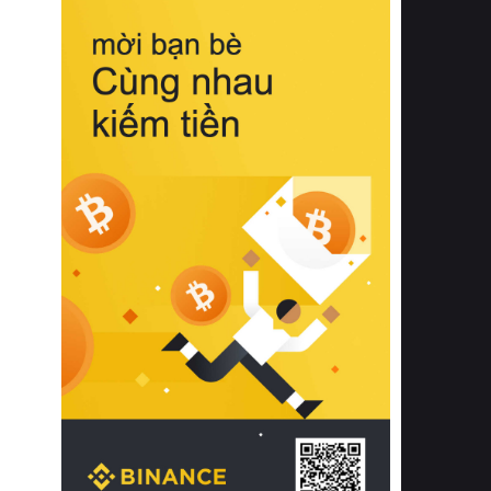
biệt từ bề mặt vải mềm mịn, khả năng
thoáng khí tuyệt vời cho đến độ đàn
hồi chuẩn xác của phần đệm nâng đỡ
cột sống.
Bên cạnh đó, việc lựa chọn các dòng
sản phẩm đạt chuẩn chất lượng quốc
tế còn giúp ngăn ngừa tình trạng kích
ứng da, hạn chế sự phát triển của vi
khuẩn và nấm mốc trong điều kiện
thời tiết nóng ẩm. Bạn có thể tìm hiểu
thêm các nghiên cứu khoa học về tác
động của giấc ngủ và môi trường
phòng ngủ đối với sức khỏe con
người tại Sleep Foundation (External
Link) để có cái nhìn toàn diện hơn.
2. Các tiêu chí vàng khi lựa chọn
chăn ga gối đệm cao cấp cho phòng
ngủ
Để sở hữu một bộ chăn ga gối đệm
cao cấp hoàn hảo cả về thẩm mỹ lẫn
công năng, người tiêu dùng cần cân
nhắc kỹ lưỡng các tiêu chí quan trọng