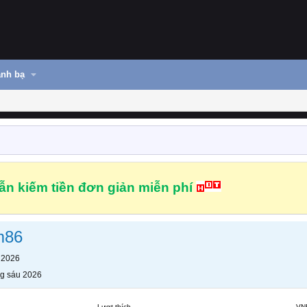
nh bạ
n kiếm tiền đơn giản miễn phí
m86
 2026
g sáu 2026
Lượt thích
VN