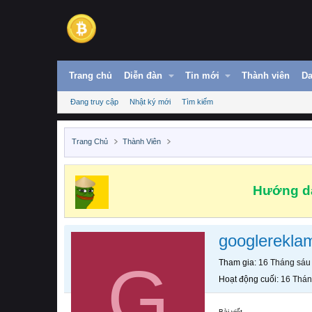
Trang chủ
Diễn đàn
Tin mới
Thành viên
Da
Đang truy cập
Nhật ký mới
Tìm kiếm
Trang Chủ
Thành Viên
Hướng dẫ
googlerekla
G
Tham gia
16 Tháng sáu
Hoạt động cuối
16 Thán
Bài viết