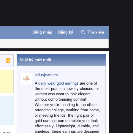
Đăng nhập
Đăng ký
Tìm kiếm
Nhật ký mới nhất
siriusjewelers
Binance
MEXC
A
daily wear gold earrings
are one of
the most practical jewelry choices for
women who want to look elegant
without compromising comfort.
Whether you're heading to the office,
attending college, working from home,
or meeting friends, the right pair of
gold earrings can complete your look
effortlessly. Lightweight, durable, and
timeless, these earrings are designed
B Token