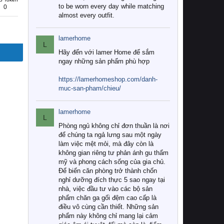
to be worn every day while matching
0
almost every outfit.
lamerhome
L
Hãy đến với lamer Home để sắm
ngay những sản phẩm phù hợp
https://lamerhomeshop.com/danh-
muc-san-pham/chieu/
lamerhome
L
Phòng ngủ không chỉ đơn thuần là nơi
để chúng ta ngả lưng sau một ngày
làm việc mệt mỏi, mà đây còn là
không gian riêng tư phản ánh gu thẩm
mỹ và phong cách sống của gia chủ.
Để biến căn phòng trở thành chốn
nghỉ dưỡng đích thực 5 sao ngay tại
nhà, việc đầu tư vào các bộ sản
phẩm chăn ga gối đệm cao cấp là
điều vô cùng cần thiết. Những sản
phẩm này không chỉ mang lại cảm