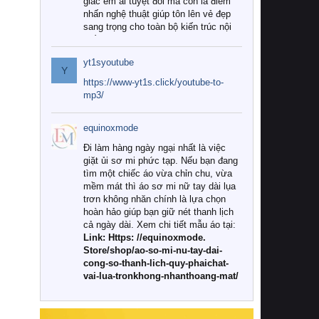
giác êm ái tuyệt đối mà còn là điểm
nhấn nghệ thuật giúp tôn lên vẻ đẹp
sang trọng cho toàn bộ kiến trúc nội
thất.
yt1syoutube
Tuy nhiên, giữa thị trường đa dạng
Y
với vô vàn thương hiệu và mẫu mã
https://www-yt1s.click/youtube-to-
như hiện nay, làm thế nào để chọn
mp3/
được những bộ chăn ga gối đệm cao
cấp thực sự chất lượng, phù hợp với
equinoxmode
khí hậu và nhu cầu sử dụng của gia
đình? Hãy cùng chúng tôi đi tìm lời
Đi làm hàng ngày ngại nhất là việc
giải đáp chi tiết qua bài viết dưới đây.
giặt ủi sơ mi phức tạp. Nếu bạn đang
tìm một chiếc áo vừa chỉn chu, vừa
1. Tại sao các gia đình hiện đại lại ưa
mềm mát thì áo sơ mi nữ tay dài lụa
chuộng chăn ga gối đệm cao cấp?
trơn không nhăn chính là lựa chọn
hoàn hảo giúp bạn giữ nét thanh lịch
Khác với các dòng sản phẩm thông
cả ngày dài. Xem chi tiết mẫu áo tại:
thường, những bộ chăn ga gối đệm
Link: Https: //equinoxmode.
cao cấp trải qua quy trình sản xuất
Store/shop/ao-so-mi-nu-tay-dai-
nghiêm ngặt từ khâu chọn lọc nguyên
cong-so-thanh-lich-quy-phaichat-
liệu tự nhiên đến công nghệ dệt
vai-lua-tronkhong-nhanthoang-mat/
nhuộm hiện đại không chứa hóa chất
độc hại. Khi sử dụng dòng sản phẩm
này, bạn sẽ cảm nhận rõ rệt sự khác