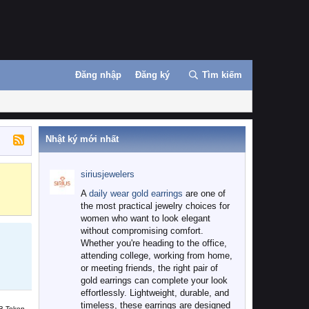
Đăng nhập
Đăng ký
Tìm kiếm
Nhật ký mới nhất
siriusjewelers
Binance
MEXC
A
daily wear gold earrings
are one of
the most practical jewelry choices for
women who want to look elegant
without compromising comfort.
Whether you're heading to the office,
attending college, working from home,
or meeting friends, the right pair of
gold earrings can complete your look
effortlessly. Lightweight, durable, and
timeless, these earrings are designed
B Token