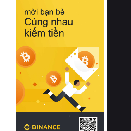
biệt từ bề mặt vải mềm mịn, khả năng
thoáng khí tuyệt vời cho đến độ đàn
hồi chuẩn xác của phần đệm nâng đỡ
cột sống.
Bên cạnh đó, việc lựa chọn các dòng
sản phẩm đạt chuẩn chất lượng quốc
tế còn giúp ngăn ngừa tình trạng kích
ứng da, hạn chế sự phát triển của vi
khuẩn và nấm mốc trong điều kiện
thời tiết nóng ẩm. Bạn có thể tìm hiểu
thêm các nghiên cứu khoa học về tác
động của giấc ngủ và môi trường
phòng ngủ đối với sức khỏe con
người tại Sleep Foundation (External
Link) để có cái nhìn toàn diện hơn.
2. Các tiêu chí vàng khi lựa chọn
chăn ga gối đệm cao cấp cho phòng
ngủ
Để sở hữu một bộ chăn ga gối đệm
cao cấp hoàn hảo cả về thẩm mỹ lẫn
công năng, người tiêu dùng cần cân
nhắc kỹ lưỡng các tiêu chí quan trọng