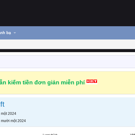
nh bạ
n kiếm tiền đơn giản miễn phí
ft
 một 2024
 mười một 2024
Lượt thích
VN