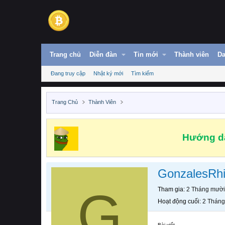
Trang chủ
Diễn đàn
Tin mới
Thành viên
Da
Đang truy cập
Nhật ký mới
Tìm kiếm
Trang Chủ
Thành Viên
Hướng dẫ
GonzalesRhi
G
Tham gia
2 Tháng mười
Hoạt động cuối
2 Tháng
Bài viết