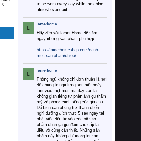
to be worn every day while matching
0
almost every outfit.
lamerhome
L
Hãy đến với lamer Home để sắm
ngay những sản phẩm phù hợp
https://lamerhomeshop.com/danh-
muc-san-pham/chieu/
lamerhome
L
Phòng ngủ không chỉ đơn thuần là nơi
để chúng ta ngả lưng sau một ngày
làm việc mệt mỏi, mà đây còn là
không gian riêng tư phản ánh gu thẩm
mỹ và phong cách sống của gia chủ.
Để biến căn phòng trở thành chốn
nghỉ dưỡng đích thực 5 sao ngay tại
nhà, việc đầu tư vào các bộ sản
phẩm chăn ga gối đệm cao cấp là
điều vô cùng cần thiết. Những sản
phẩm này không chỉ mang lại cảm