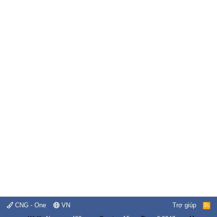
CNG - One
VN
Trợ giúp
R
S