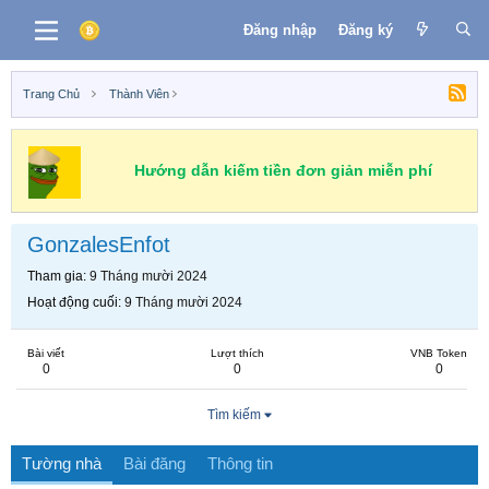
Đăng nhập
Đăng ký
Trang Chủ
Thành Viên
Hướng dẫn kiếm tiền đơn giản miễn phí
GonzalesEnfot
Tham gia
9 Tháng mười 2024
Hoạt động cuối
9 Tháng mười 2024
Bài viết
Lượt thích
VNB Token
0
0
0
Tìm kiếm
Tường nhà
Bài đăng
Thông tin