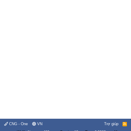
CNG - One
VN
Trợ giúp
R
S