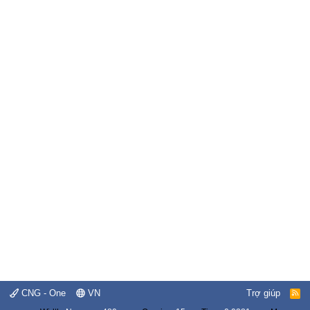
CNG - One
VN
Trợ giúp
R
S