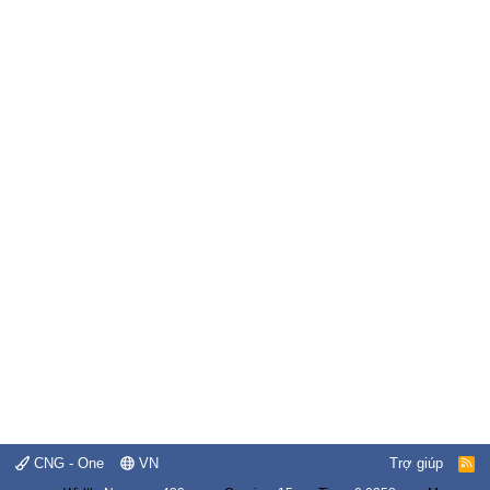
CNG - One
VN
Trợ giúp
R
S