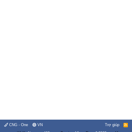
CNG - One
VN
Trợ giúp
R
S